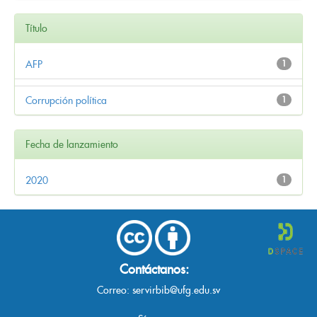
Título
AFP
1
Corrupción política
1
Fecha de lanzamiento
2020
1
Contáctanos:
Correo:
servirbib@ufg.edu.sv