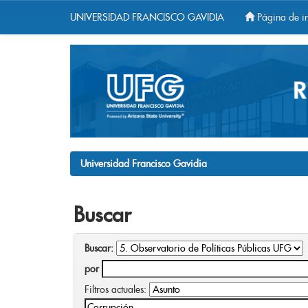
UNIVERSIDAD FRANCISCO GAVIDIA
Página de in
Skip
navigation
Universidad Francisco Gavidia
Buscar
Buscar:
por
Filtros actuales: