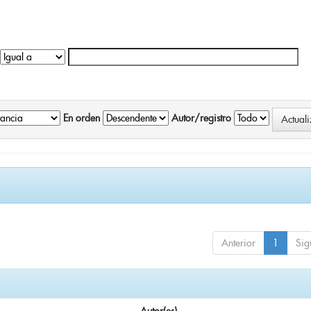
En orden
Autor/registro
Anterior
1
Sig