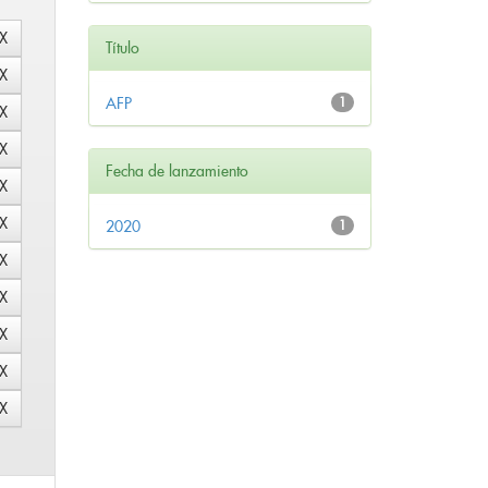
Título
AFP
1
Fecha de lanzamiento
2020
1