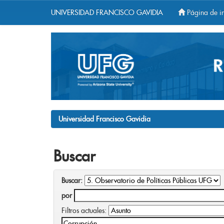
UNIVERSIDAD FRANCISCO GAVIDIA
Página de in
Skip
navigation
Universidad Francisco Gavidia
Buscar
Buscar:
por
Filtros actuales: