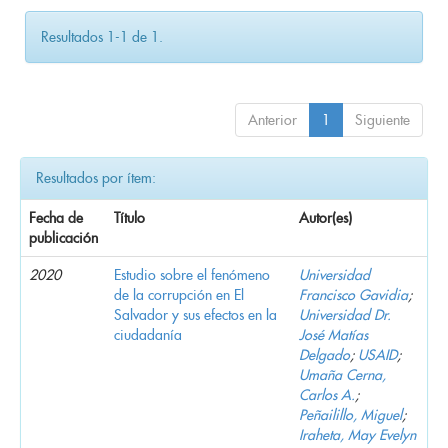
Resultados 1-1 de 1.
Anterior
1
Siguiente
Resultados por ítem:
Fecha de
Título
Autor(es)
publicación
2020
Estudio sobre el fenómeno
Universidad
de la corrupción en El
Francisco Gavidia
;
Salvador y sus efectos en la
Universidad Dr.
ciudadanía
José Matías
Delgado
;
USAID
;
Umaña Cerna,
Carlos A.
;
Peñailillo, Miguel
;
Iraheta, May Evelyn