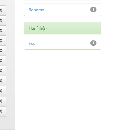
Soborno
1
Has File(s)
true
1