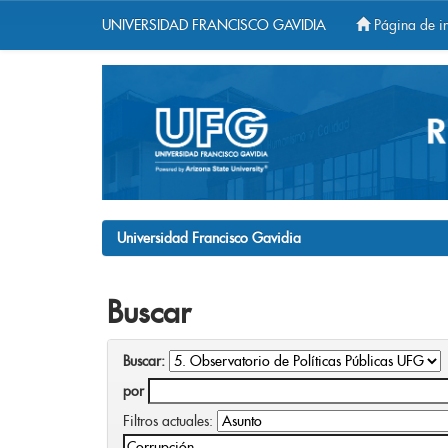
UNIVERSIDAD FRANCISCO GAVIDIA
Página de in
Skip
navigation
Universidad Francisco Gavidia
Buscar
Buscar:
por
Filtros actuales: