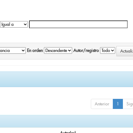
En orden
Autor/registro
Anterior
1
Sig