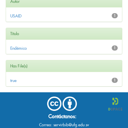
Autor
USAID
1
Título
Endémico
1
Has File(s)
true
1
Contáctanos:
Correo:
servirbib@ufg.edu.sv