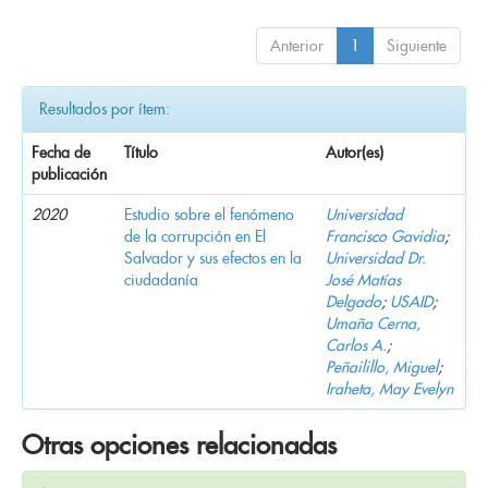
Anterior
1
Siguiente
Resultados por ítem:
Fecha de
Título
Autor(es)
publicación
2020
Estudio sobre el fenómeno
Universidad
de la corrupción en El
Francisco Gavidia
;
Salvador y sus efectos en la
Universidad Dr.
ciudadanía
José Matías
Delgado
;
USAID
;
Umaña Cerna,
Carlos A.
;
Peñailillo, Miguel
;
Iraheta, May Evelyn
Otras opciones relacionadas