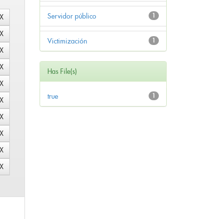
Servidor público
1
Victimización
1
Has File(s)
true
1