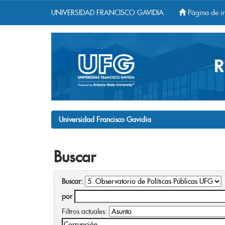
UNIVERSIDAD FRANCISCO GAVIDIA
Página de in
Skip
navigation
Universidad Francisco Gavidia
Buscar
Buscar:
por
Filtros actuales: