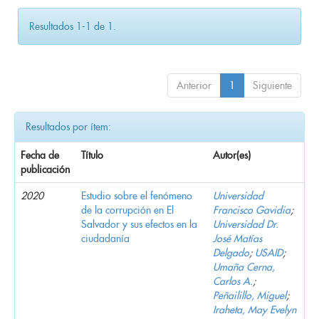
Resultados 1-1 de 1.
Anterior
1
Siguiente
Resultados por ítem:
Fecha de
Título
Autor(es)
publicación
2020
Estudio sobre el fenómeno
Universidad
de la corrupción en El
Francisco Gavidia
;
Salvador y sus efectos en la
Universidad Dr.
ciudadanía
José Matías
Delgado
;
USAID
;
Umaña Cerna,
Carlos A.
;
Peñailillo, Miguel
;
Iraheta, May Evelyn