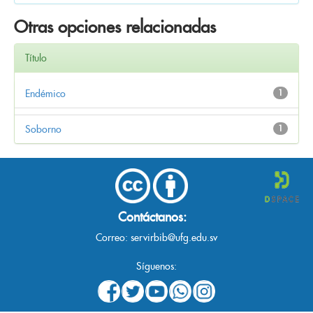
Otras opciones relacionadas
Título
Endémico
1
Soborno
1
Contáctanos:
Correo:
servirbib@ufg.edu.sv
Síguenos: