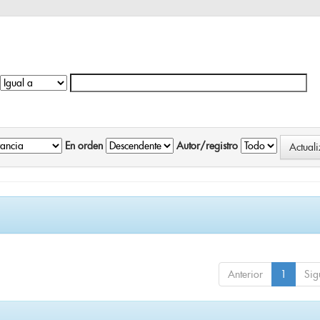
En orden
Autor/registro
Anterior
1
Sig