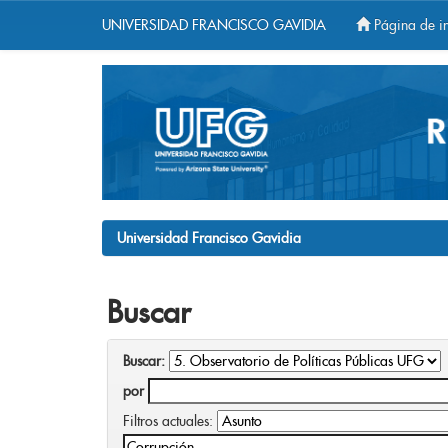
UNIVERSIDAD FRANCISCO GAVIDIA
Página de in
Skip
navigation
Universidad Francisco Gavidia
Buscar
Buscar:
por
Filtros actuales: