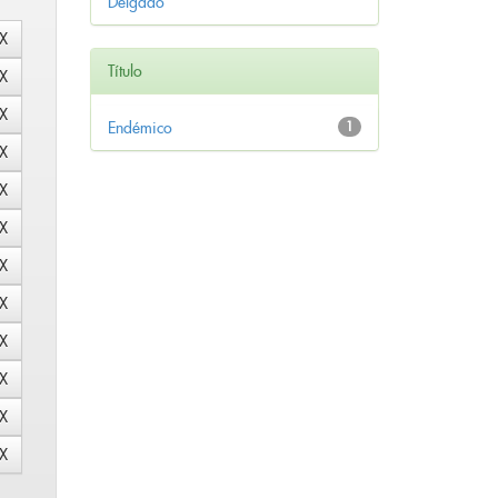
Delgado
Título
Endémico
1