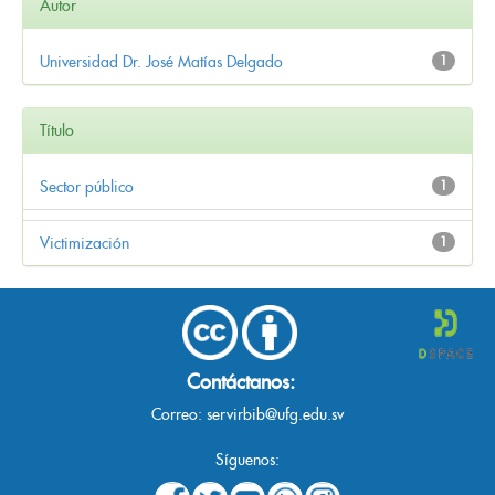
Autor
Universidad Dr. José Matías Delgado
1
Título
Sector público
1
Victimización
1
Contáctanos:
Correo:
servirbib@ufg.edu.sv
Síguenos: