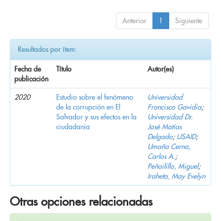
Anterior
1
Siguiente
Resultados por ítem:
Fecha de
Título
Autor(es)
publicación
2020
Estudio sobre el fenómeno
Universidad
de la corrupción en El
Francisco Gavidia
;
Salvador y sus efectos en la
Universidad Dr.
ciudadanía
José Matías
Delgado
;
USAID
;
Umaña Cerna,
Carlos A.
;
Peñailillo, Miguel
;
Iraheta, May Evelyn
Otras opciones relacionadas