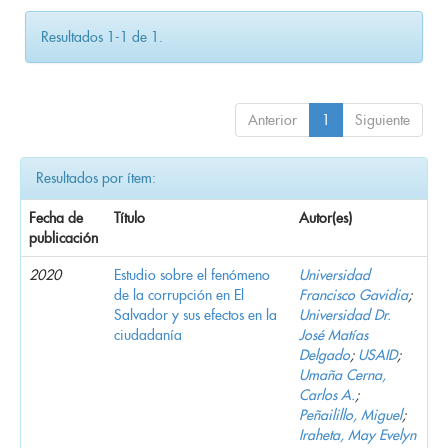
Resultados 1-1 de 1.
Anterior
1
Siguiente
Resultados por ítem:
Fecha de
Título
Autor(es)
publicación
2020
Estudio sobre el fenómeno
Universidad
de la corrupción en El
Francisco Gavidia
;
Salvador y sus efectos en la
Universidad Dr.
ciudadanía
José Matías
Delgado
;
USAID
;
Umaña Cerna,
Carlos A.
;
Peñailillo, Miguel
;
Iraheta, May Evelyn