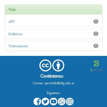
Título
AFP
1
Endémico
1
Victimización
1
Contáctanos:
Correo:
servirbib@ufg.edu.sv
Síguenos: