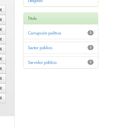
Delgado
Título
Corrupción política
1
Sector público
1
Servidor público
1