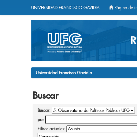
UNIVERSIDAD FRANCISCO GAVIDIA
Página de in
Skip
navigation
Universidad Francisco Gavidia
Buscar
Buscar:
por
Filtros actuales: