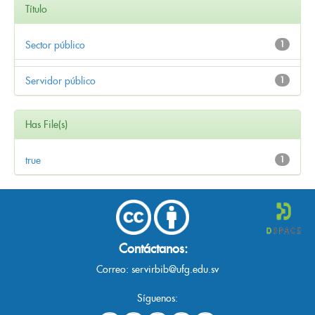
Título
Sector público
1
Servidor público
1
Has File(s)
true
1
Contáctanos:
Correo:
servirbib@ufg.edu.sv
Síguenos: