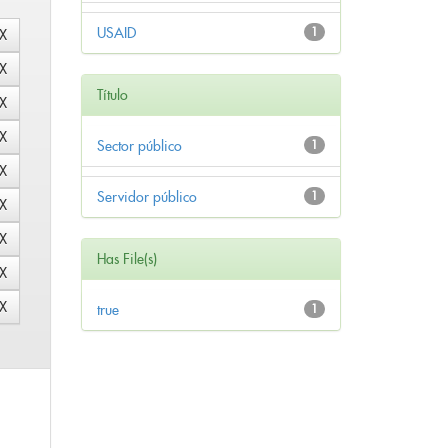
USAID
1
Título
Sector público
1
Servidor público
1
Has File(s)
true
1