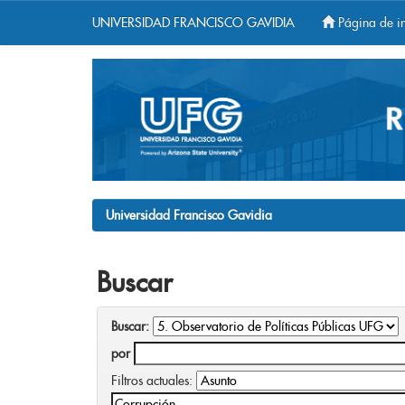
UNIVERSIDAD FRANCISCO GAVIDIA
Página de in
Skip
navigation
Universidad Francisco Gavidia
Buscar
Buscar:
por
Filtros actuales: