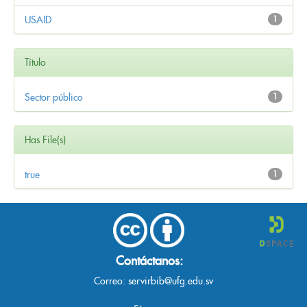
USAID
1
Título
Sector público
1
Has File(s)
true
1
Contáctanos:
Correo:
servirbib@ufg.edu.sv