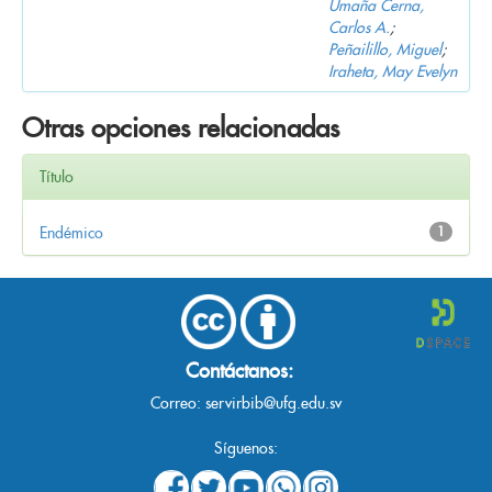
Umaña Cerna,
Carlos A.
;
Peñailillo, Miguel
;
Iraheta, May Evelyn
Otras opciones relacionadas
Título
Endémico
1
Contáctanos:
Correo:
servirbib@ufg.edu.sv
Síguenos: