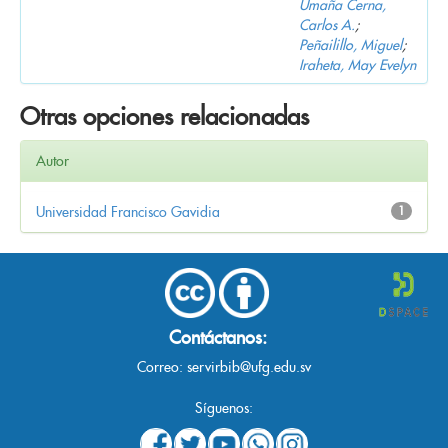
Umaña Cerna,
Carlos A.
;
Peñailillo, Miguel
;
Iraheta, May Evelyn
Otras opciones relacionadas
Autor
Universidad Francisco Gavidia
1
Contáctanos:
Correo:
servirbib@ufg.edu.sv
Síguenos: