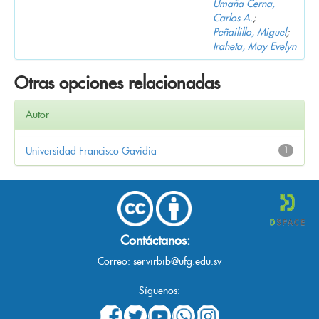
Umaña Cerna,
Carlos A.
;
Peñailillo, Miguel
;
Iraheta, May Evelyn
Otras opciones relacionadas
Autor
Universidad Francisco Gavidia
1
Contáctanos:
Correo:
servirbib@ufg.edu.sv
Síguenos: