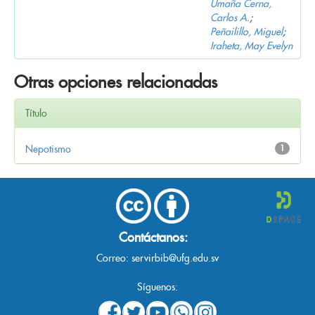
Umaña Cerna,
Carlos A.
;
Peñailillo, Miguel
;
Iraheta, May Evelyn
Otras opciones relacionadas
Título
Nepotismo
1
Contáctanos:
Correo:
servirbib@ufg.edu.sv
Síguenos: