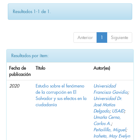
Resultados 1-1 de 1.
Anterior
1
Siguiente
Resultados por ítem:
Fecha de
Título
Autor(es)
publicación
2020
Estudio sobre el fenómeno
Universidad
de la corrupción en El
Francisco Gavidia
;
Salvador y sus efectos en la
Universidad Dr.
ciudadanía
José Matías
Delgado
;
USAID
;
Umaña Cerna,
Carlos A.
;
Peñailillo, Miguel
;
Iraheta, May Evelyn