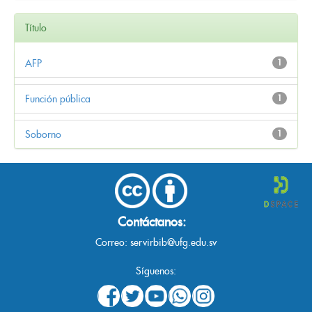
Título
AFP
1
Función pública
1
Soborno
1
Contáctanos:
Correo:
servirbib@ufg.edu.sv
Síguenos: