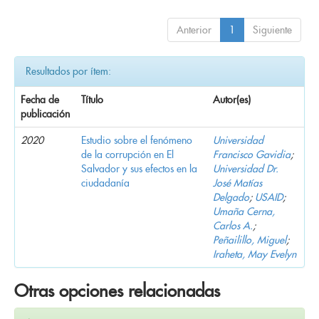
Anterior
1
Siguiente
Resultados por ítem:
Fecha de
Título
Autor(es)
publicación
2020
Estudio sobre el fenómeno
Universidad
de la corrupción en El
Francisco Gavidia
;
Salvador y sus efectos en la
Universidad Dr.
ciudadanía
José Matías
Delgado
;
USAID
;
Umaña Cerna,
Carlos A.
;
Peñailillo, Miguel
;
Iraheta, May Evelyn
Otras opciones relacionadas