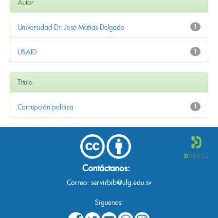
Autor
Universidad Dr. José Matías Delgado
1
USAID
1
Título
Corrupción política
1
Contáctanos:
Correo:
servirbib@ufg.edu.sv
Síguenos: