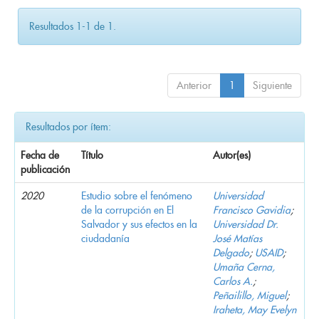
Resultados 1-1 de 1.
Anterior
1
Siguiente
Resultados por ítem:
Fecha de
Título
Autor(es)
publicación
2020
Estudio sobre el fenómeno
Universidad
de la corrupción en El
Francisco Gavidia
;
Salvador y sus efectos en la
Universidad Dr.
ciudadanía
José Matías
Delgado
;
USAID
;
Umaña Cerna,
Carlos A.
;
Peñailillo, Miguel
;
Iraheta, May Evelyn