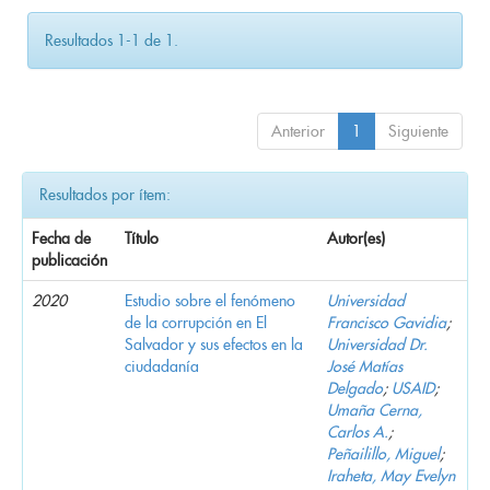
Resultados 1-1 de 1.
Anterior
1
Siguiente
Resultados por ítem:
Fecha de
Título
Autor(es)
publicación
2020
Estudio sobre el fenómeno
Universidad
de la corrupción en El
Francisco Gavidia
;
Salvador y sus efectos en la
Universidad Dr.
ciudadanía
José Matías
Delgado
;
USAID
;
Umaña Cerna,
Carlos A.
;
Peñailillo, Miguel
;
Iraheta, May Evelyn