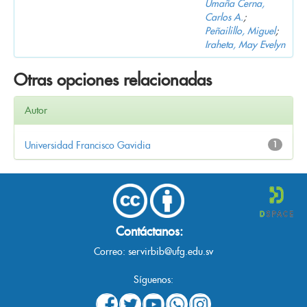
Umaña Cerna,
Carlos A.
;
Peñailillo, Miguel
;
Iraheta, May Evelyn
Otras opciones relacionadas
Autor
Universidad Francisco Gavidia
1
Contáctanos:
Correo:
servirbib@ufg.edu.sv
Síguenos: