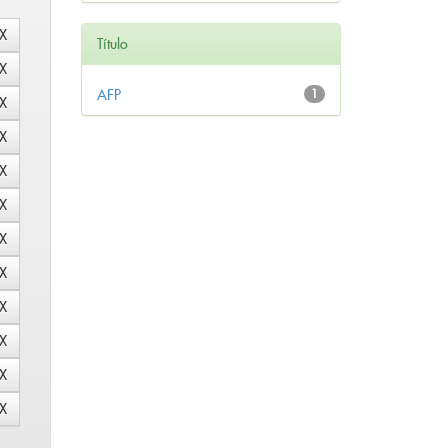
Título
AFP
1