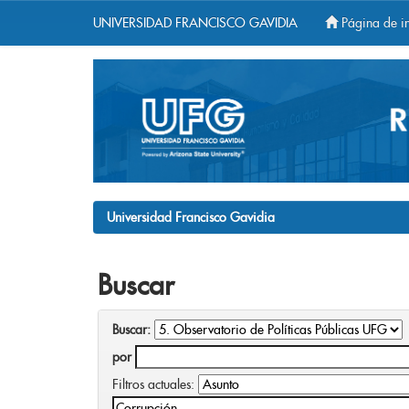
UNIVERSIDAD FRANCISCO GAVIDIA
Página de in
Skip
navigation
Universidad Francisco Gavidia
Buscar
Buscar:
por
Filtros actuales: