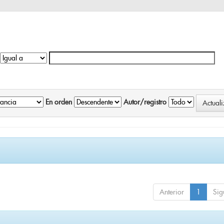
En orden
Autor/registro
Anterior
1
Sig