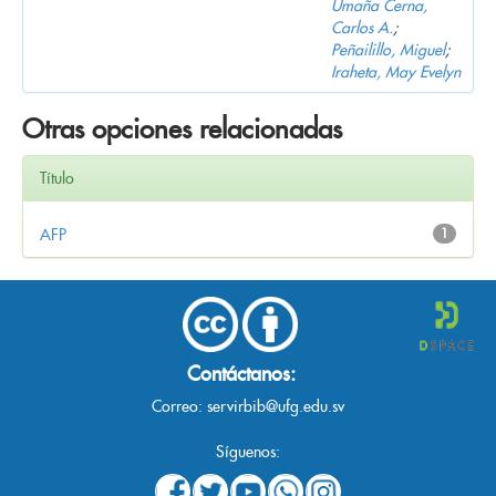
Umaña Cerna,
Carlos A.
;
Peñailillo, Miguel
;
Iraheta, May Evelyn
Otras opciones relacionadas
Título
AFP
1
Contáctanos:
Correo:
servirbib@ufg.edu.sv
Síguenos: