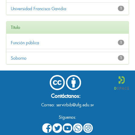
Universidad Francisco Gavidia
1
Título
Función pública
1
Soborno
1
Contáctanos:
Correo:
servirbib@ufg.edu.sv
Síguenos: