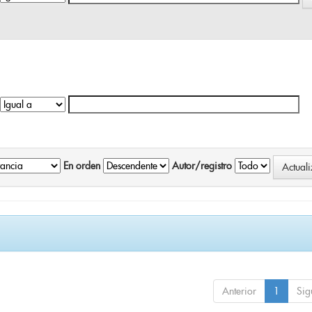
En orden
Autor/registro
Anterior
1
Sig