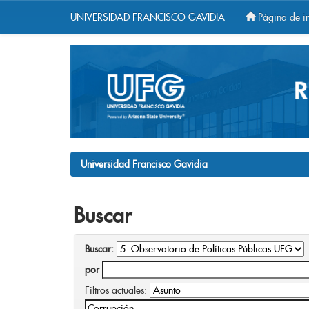
UNIVERSIDAD FRANCISCO GAVIDIA
Página de in
Skip
navigation
Universidad Francisco Gavidia
Buscar
Buscar:
por
Filtros actuales: