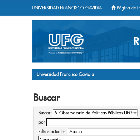
UNIVERSIDAD FRANCISCO GAVIDIA
Página de in
Skip
navigation
Universidad Francisco Gavidia
Buscar
Buscar:
por
Filtros actuales: