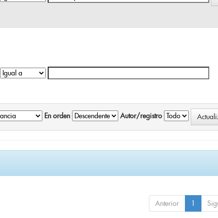
En orden
Autor/registro
Anterior
1
Sig