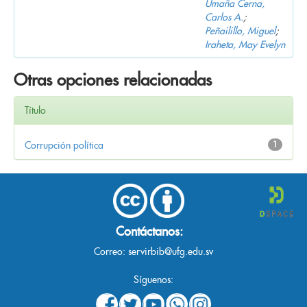
Umaña Cerna,
Carlos A.
;
Peñailillo, Miguel
;
Iraheta, May Evelyn
Otras opciones relacionadas
Título
Corrupción política
1
Contáctanos:
Correo:
servirbib@ufg.edu.sv
Síguenos: