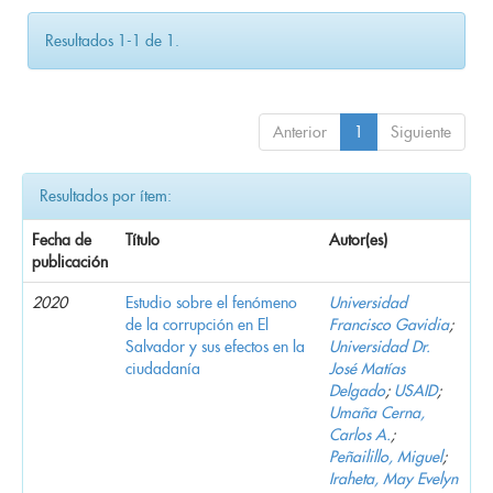
Resultados 1-1 de 1.
Anterior
1
Siguiente
Resultados por ítem:
Fecha de
Título
Autor(es)
publicación
2020
Estudio sobre el fenómeno
Universidad
de la corrupción en El
Francisco Gavidia
;
Salvador y sus efectos en la
Universidad Dr.
ciudadanía
José Matías
Delgado
;
USAID
;
Umaña Cerna,
Carlos A.
;
Peñailillo, Miguel
;
Iraheta, May Evelyn