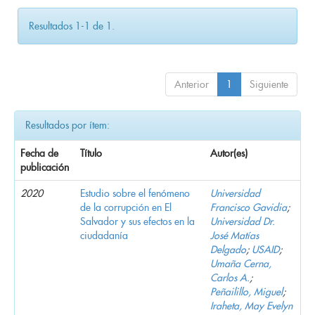
Resultados 1-1 de 1.
Anterior
1
Siguiente
Resultados por ítem:
Fecha de
Título
Autor(es)
publicación
2020
Estudio sobre el fenómeno
Universidad
de la corrupción en El
Francisco Gavidia
;
Salvador y sus efectos en la
Universidad Dr.
ciudadanía
José Matías
Delgado
;
USAID
;
Umaña Cerna,
Carlos A.
;
Peñailillo, Miguel
;
Iraheta, May Evelyn