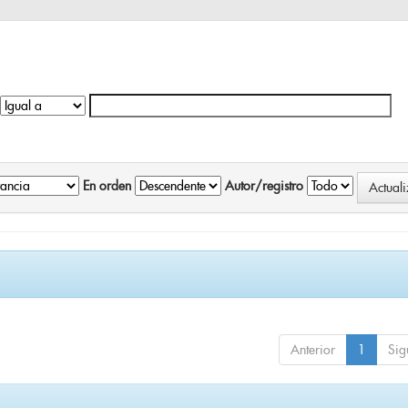
En orden
Autor/registro
Anterior
1
Sig