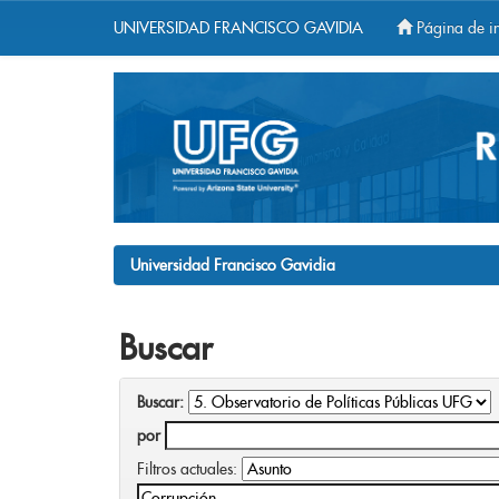
UNIVERSIDAD FRANCISCO GAVIDIA
Página de in
Skip
navigation
Universidad Francisco Gavidia
Buscar
Buscar:
por
Filtros actuales: