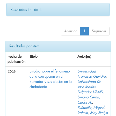
Resultados 1-1 de 1.
Anterior
1
Siguiente
Resultados por ítem:
Fecha de
Título
Autor(es)
publicación
2020
Estudio sobre el fenómeno
Universidad
de la corrupción en El
Francisco Gavidia
;
Salvador y sus efectos en la
Universidad Dr.
ciudadanía
José Matías
Delgado
;
USAID
;
Umaña Cerna,
Carlos A.
;
Peñailillo, Miguel
;
Iraheta, May Evelyn