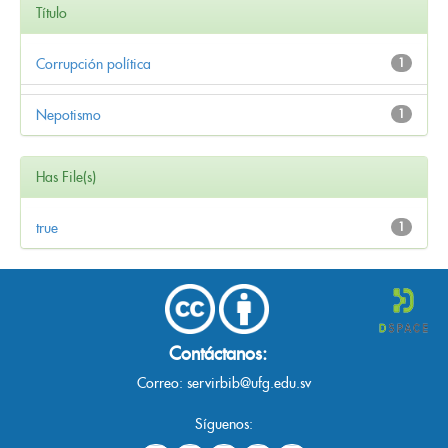
Título
Corrupción política
1
Nepotismo
1
Has File(s)
true
1
Contáctanos:
Correo:
servirbib@ufg.edu.sv
Síguenos: