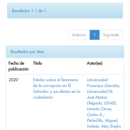
Resultados 1-1 de 1.
Anterior
1
Siguiente
Resultados por ítem:
Fecha de
Título
Autor(es)
publicación
2020
Estudio sobre el fenómeno
Universidad
de la corrupción en El
Francisco Gavidia
;
Salvador y sus efectos en la
Universidad Dr.
ciudadanía
José Matías
Delgado
;
USAID
;
Umaña Cerna,
Carlos A.
;
Peñailillo, Miguel
;
Iraheta, May Evelyn