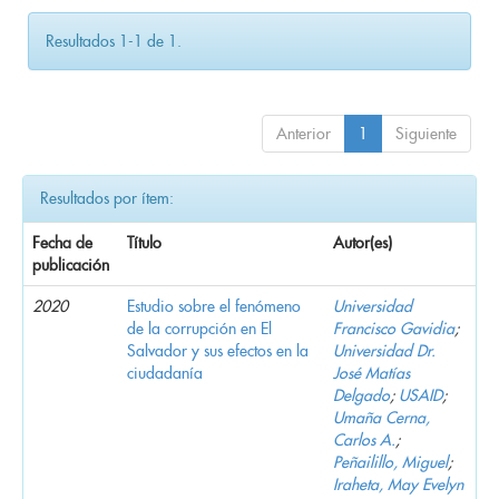
Resultados 1-1 de 1.
Anterior
1
Siguiente
Resultados por ítem:
Fecha de
Título
Autor(es)
publicación
2020
Estudio sobre el fenómeno
Universidad
de la corrupción en El
Francisco Gavidia
;
Salvador y sus efectos en la
Universidad Dr.
ciudadanía
José Matías
Delgado
;
USAID
;
Umaña Cerna,
Carlos A.
;
Peñailillo, Miguel
;
Iraheta, May Evelyn