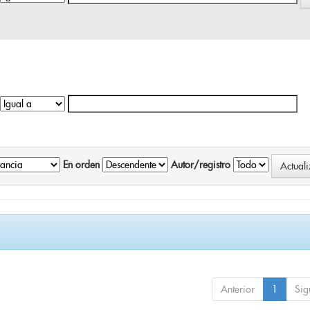
En orden
Autor/registro
Anterior
1
Sig