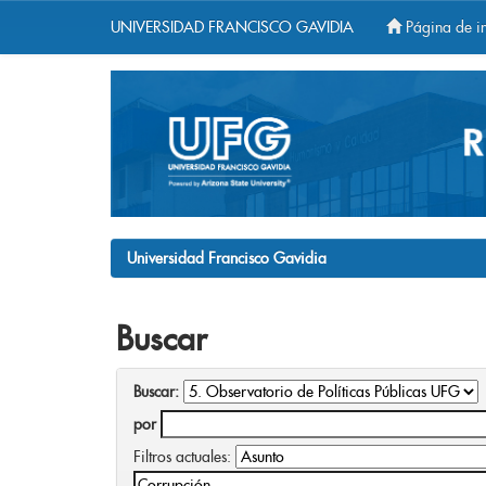
UNIVERSIDAD FRANCISCO GAVIDIA
Página de in
Skip
navigation
Universidad Francisco Gavidia
Buscar
Buscar:
por
Filtros actuales: