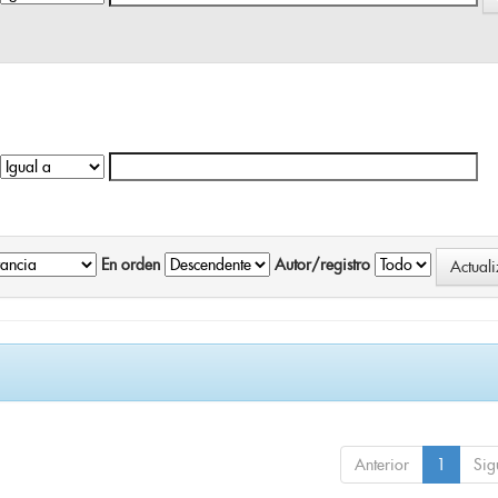
En orden
Autor/registro
Anterior
1
Sig