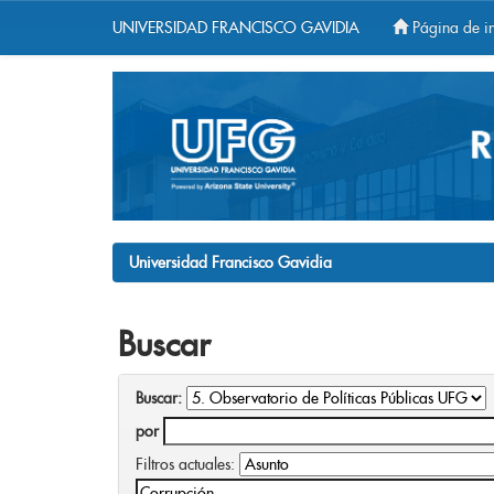
UNIVERSIDAD FRANCISCO GAVIDIA
Página de in
Skip
navigation
Universidad Francisco Gavidia
Buscar
Buscar:
por
Filtros actuales: