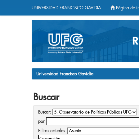
UNIVERSIDAD FRANCISCO GAVIDIA
Página de in
Skip
navigation
Universidad Francisco Gavidia
Buscar
Buscar:
por
Filtros actuales: