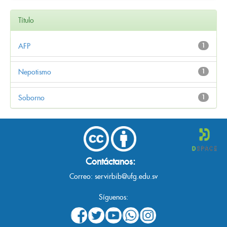
Título
AFP
1
Nepotismo
1
Soborno
1
Contáctanos:
Correo:
servirbib@ufg.edu.sv
Síguenos: