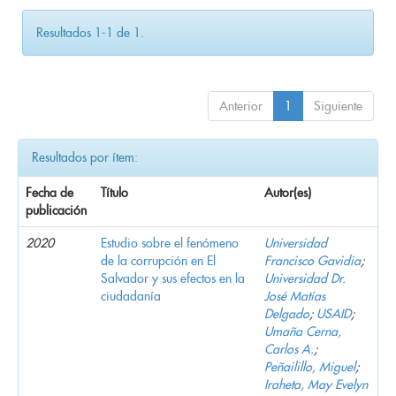
Resultados 1-1 de 1.
Anterior
1
Siguiente
Resultados por ítem:
Fecha de
Título
Autor(es)
publicación
2020
Estudio sobre el fenómeno
Universidad
de la corrupción en El
Francisco Gavidia
;
Salvador y sus efectos en la
Universidad Dr.
ciudadanía
José Matías
Delgado
;
USAID
;
Umaña Cerna,
Carlos A.
;
Peñailillo, Miguel
;
Iraheta, May Evelyn