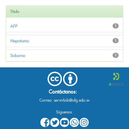
Título
AFP
1
Nepotismo
1
Soborno
1
Contáctanos:
Correo:
servirbib@ufg.edu.sv
Síguenos: