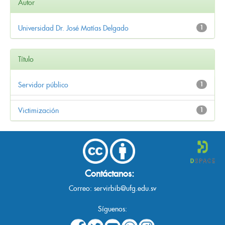
Autor
Universidad Dr. José Matías Delgado
1
Título
Servidor público
1
Victimización
1
Contáctanos:
Correo:
servirbib@ufg.edu.sv
Síguenos: