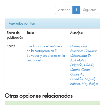
Anterior
1
Siguiente
Resultados por ítem:
Fecha de
Título
Autor(es)
publicación
2020
Estudio sobre el fenómeno
Universidad
de la corrupción en El
Francisco Gavidia
;
Salvador y sus efectos en la
Universidad Dr.
ciudadanía
José Matías
Delgado
;
USAID
;
Umaña Cerna,
Carlos A.
;
Peñailillo, Miguel
;
Iraheta, May Evelyn
Otras opciones relacionadas