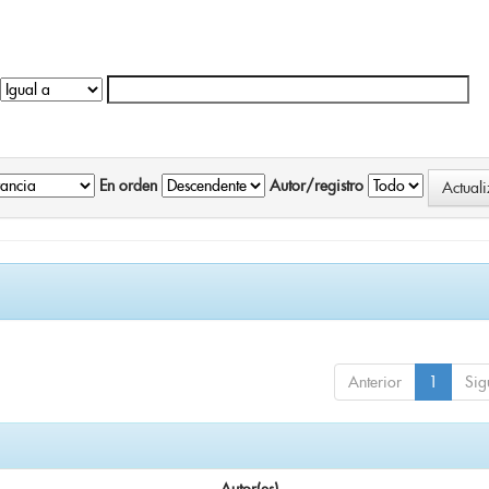
En orden
Autor/registro
Anterior
1
Sig