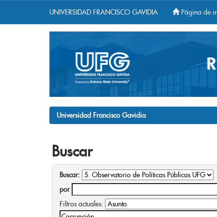
UNIVERSIDAD FRANCISCO GAVIDIA
Página de in
Skip
navigation
Universidad Francisco Gavidia
Buscar
Buscar:
por
Filtros actuales: