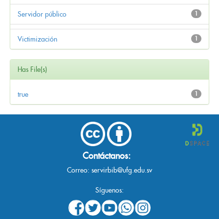
Servidor público
1
Victimización
1
Has File(s)
true
1
Contáctanos:
Correo:
servirbib@ufg.edu.sv
Síguenos: