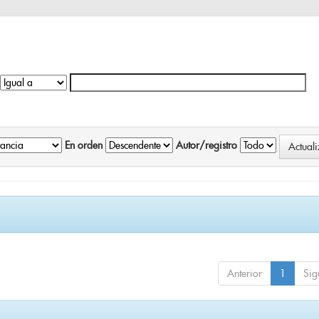
En orden
Autor/registro
Anterior
1
Sig