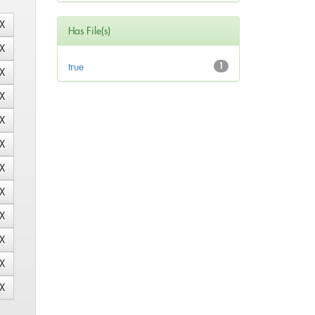
Has File(s)
true
1