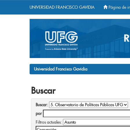
UNIVERSIDAD FRANCISCO GAVIDIA
Página de in
Skip
navigation
Universidad Francisco Gavidia
Buscar
Buscar:
por
Filtros actuales: