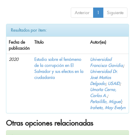
Anterior
1
Siguiente
Resultados por ítem:
Fecha de
Título
Autor(es)
publicación
2020
Estudio sobre el fenómeno
Universidad
de la corrupción en El
Francisco Gavidia
;
Salvador y sus efectos en la
Universidad Dr.
ciudadanía
José Matías
Delgado
;
USAID
;
Umaña Cerna,
Carlos A.
;
Peñailillo, Miguel
;
Iraheta, May Evelyn
Otras opciones relacionadas