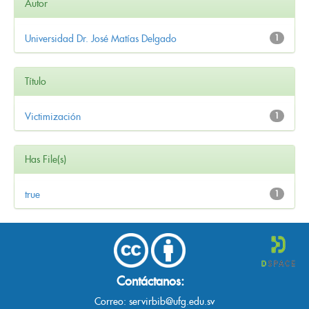
Autor
Universidad Dr. José Matías Delgado
1
Título
Victimización
1
Has File(s)
true
1
Contáctanos:
Correo:
servirbib@ufg.edu.sv